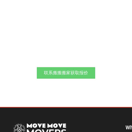
欢迎联系新加坡最专业的搬家公
司！
联系搬搬搬家获取报价
Wh