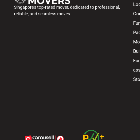
Lo
Singapore’s top-rated mover, dedicated to professional,
Co
reliable, and seamless moves.
Fur
Pac
Mo
Bui
Fur
ass
Sto