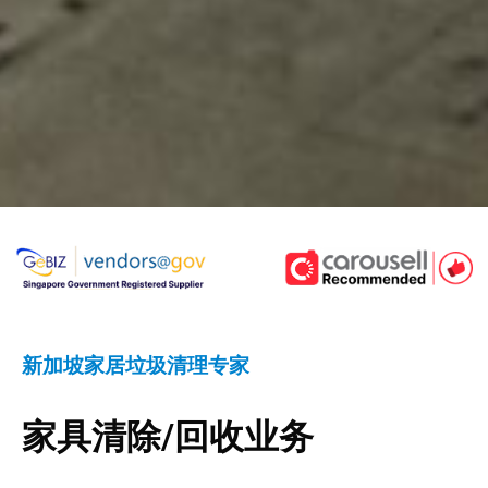
新加坡家居垃圾清理专家
家具清除/回收业务