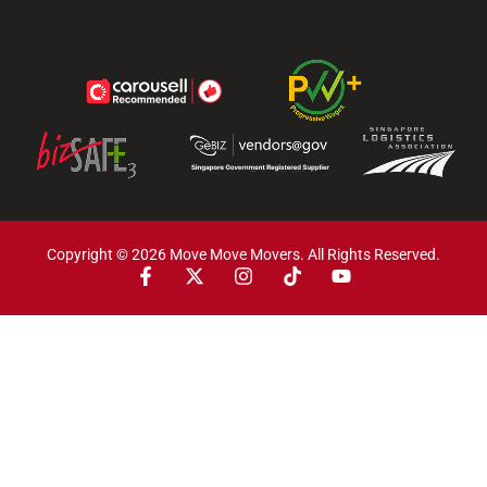
Copyright © 2026 Move Move Movers. All Rights Reserved.