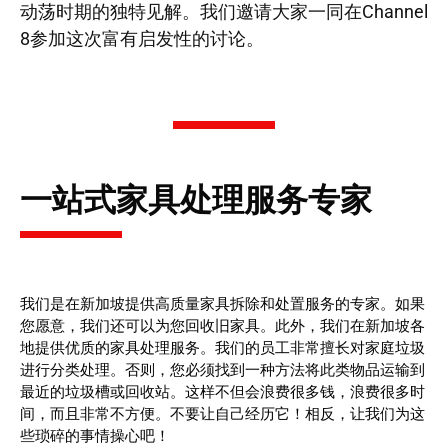
动荡时期的独特见解。我们邀请大家一同在Channel
8参加这次富有启发性的讨论。
一站式家具处理服务专家
我们是在新加坡提供高质量家具拆除和处置服务的专家。如果
您愿意，我们还可以为您回收旧家具。此外，我们在新加坡各
地提供优质的家具处理服务。我们的员工非常擅长对家庭垃圾
进行分类处理。否则，您必须找到一种方法将此类物品运输到
最近的垃圾槽或回收站。这样不但会浪费很多钱，浪费很多时
间，而且非常不方便。不要让自己经历它！相反，让我们为这
些琐碎的事情操心吧！