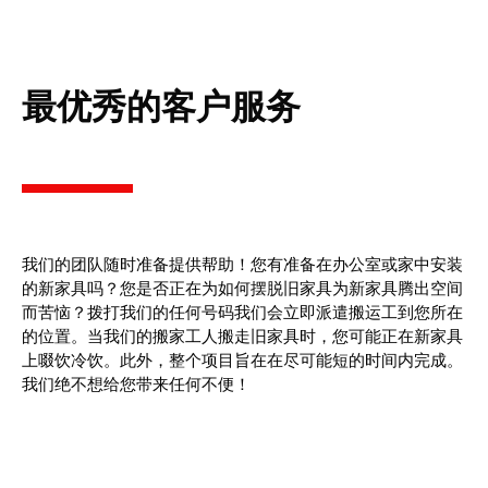
最优秀的客户服务
我们的团队随时准备提供帮助！您有准备在办公室或家中安装
的新家具吗？您是否正在为如何摆脱旧家具为新家具腾出空间
而苦恼？拨打我们的任何号码我们会立即派遣搬运工到您所在
的位置。当我们的搬家工人搬走旧家具时，您可能正在新家具
上啜饮冷饮。此外，整个项目旨在在尽可能短的时间内完成。
我们绝不想给您带来任何不便！