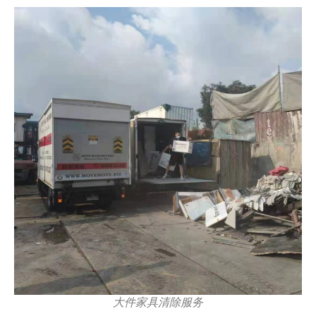
大件家具清除服务