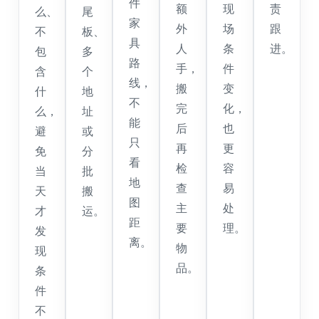
件
额
现
责
么、
尾
家
外
场
跟
不
板、
具
人
条
进。
包
多
路
手，
件
含
个
线，
搬
变
什
地
不
完
化，
么，
址
能
后
也
避
或
只
再
更
免
分
看
检
容
当
批
地
查
易
天
搬
图
主
处
才
运。
距
要
理。
发
离。
物
现
品。
条
件
不