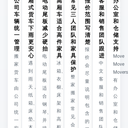
公
厢
电
高
常
报
客
办
司
式
动
厢
见
价
服
公
车
货
尾
车
三
范
和
室
辆
车，
板
适
人
围
销
和
统
下
减
合
团
写
售
仓
一
雨
少
高
队
清
团
储
管
更
硬
件
和
楚
队
支
理
安
抬
家
家
跟
持
报
心
具
具
进
搬
电
Move
价
保
遇
冰
中
家
动
Move
会
护
到
箱、
文
货
尾
Movers
尽
整
雨
衣
客
车
板
有
量
家
天，
橱、
服
由
适
办
说
搬
纸
床
和
公
合
公
明
家
箱、
架
销
司
钢
室
包
常
床
和
售
统
琴、
和
含
见
垫、
高
团
一
并
仓
的
会
木
柜
队