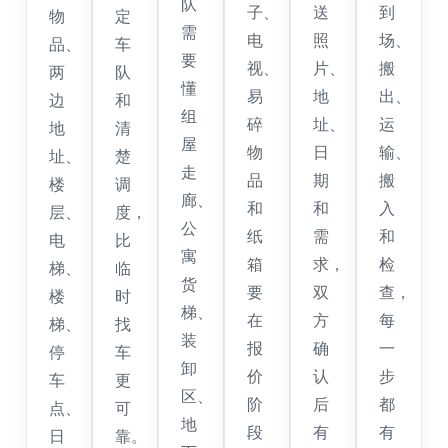
队
子、
送
到
物
定
需
电
照
场、
品、
车
要
视、
片、
搬
两
队
懂
易
地
出、
边
和
组
碎
址、
运
地
清
屋
物
日
输、
址、
楚
走
品
期
搬
楼
调
廊、
和
和
入
层、
度，
公
纸
需
和
电
比
寓
箱
求，
检
梯、
临
货
要
双
查，
楼
时
梯、
在
方
每
梯、
找
装
报
确
一
停
车
卸
价
认
步
车
更
区、
阶
后
都
点、
可
地
段
有
有
日
靠。