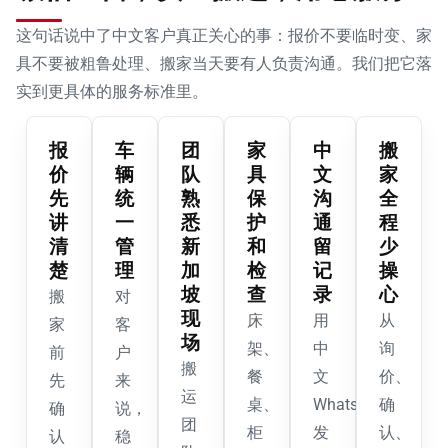
这句话说中了中文客户真正关心的事：报价不要临时变、家
具不要被粗鲁处理、搬家当天要有人负责沟通。我们把它落
实到更具体的服务标准里。
报
车
团
家
中
搬
价
辆
队
具
文
家
先
统
熟
保
沟
全
讲
一
悉
护
通
程
清
管
新
和
留
少
楚
理
加
检
记
操
坡
查
录
心
搬
对
现
床
用
从
家
客
场
架、
中
询
前
户
搬
餐
文
价、
先
来
运
桌、
WhatsApp
确
确
说，
团
柜
发
认、
认
稳