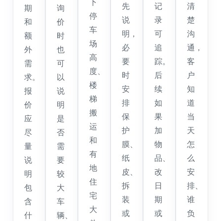
下
先
记
清
期
询
停
说
录
楚
和
价
车
明，
可
沟
额
时
场
必
追
通，
外
也
高
要
踪。
客
需
可
度、
时
后
户
求。
以
楼
安
续
知
报
说
梯
排
如
道
价
明
搬
保
果
当
应
是
运
护
加
天
尽
否
和
膜、
物
怎
量
需
有
纸
品、
么
说
要
地
皮、
改
安
明
较
住
拆
日
排、
包
大
宅
装
期
谁
含
车
大
或
或
负
什
辆、